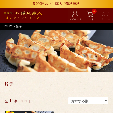
5,000円以上ご購入で送料無料
0
マイページ
カート
メニュー
>
HOME
餃子
餃子
1
全
件 [ 1-1 ]